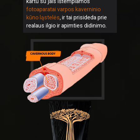
kartu su jais ištempiamos
fotoaparatai varpos kaverninio
kūno ląstelės
, ir tai prisideda prie
realaus ilgio ir apimties didinimo.