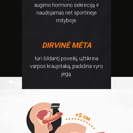
augimo hormono sekreciją ir
naudojamas net sportinėje
mityboje.
DIRVINĖ MĖTA
turi šildantį poveikį, užtikrina
varpos kraujotaką, padidina vyro
jėgą.