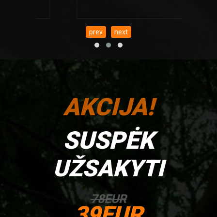
prev
next
AKCIJA!
SUSPĖK
UŽSAKYTI
78
EUR
39
EUR