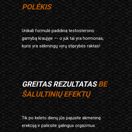
POLĖKIS
Unikali formulė padidina
testosterono
gamybą kraujyje –-
o juk tai yra hormonas,
kuris yra
sėkmingų vyrų stiprybės raktas!
GREITAS
REZULTATAS
BE
ŠALULTINIŲ
EFEKTŲ
Tik po keleto dienų jūs
pajusite akmeninę
erekciją
ir patirsite galingus orgazmus.