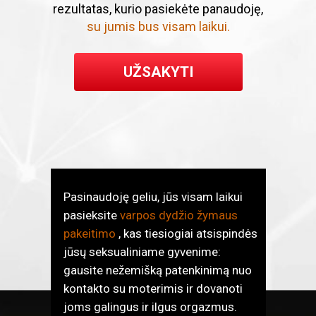
rezultatas, kurio pasiekėte panaudoję,
su jumis bus visam laikui.
UŽSAKYTI
Pasinaudoję geliu, jūs visam laikui
pasieksite
varpos dydžio žymaus
pakeitimo
, kas tiesiogiai atsispindės
jūsų seksualiniame gyvenime:
gausite nežemišką patenkinimą nuo
kontakto su moterimis ir dovanoti
joms galingus ir ilgus orgazmus.