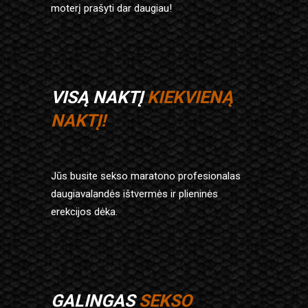
moterį
prašyti dar daugiau!
VISĄ NAKTĮ
KIEKVIENĄ
NAKTĮ!
Jūs busite sekso maratono profesionalas
daugiavalandės ištvermės
ir plieninės
erekcijos dėka.
GALINGAS
SEKSO