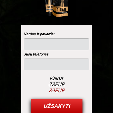
Vardas ir pavardė:
Jūsų telefonas
Kaina:
78
EUR
39
EUR
UŽSAKYTI