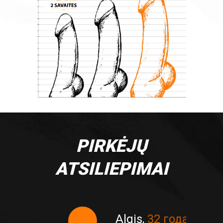
PIRKĖJŲ
ATSILIEPIMAI
а
Algis,
32 года