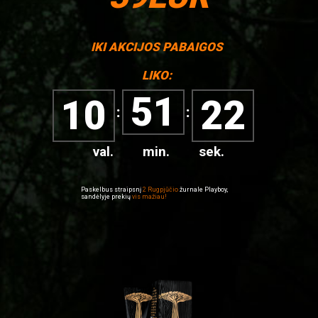
IKI AKCIJOS PABAIGOS
LIKO:
51
10
21
val.
min.
sek.
Paskelbus straipsnį
2 Rugpjūčio
žurnale Playboy,
sandėlyje prekių
vis mažiau!