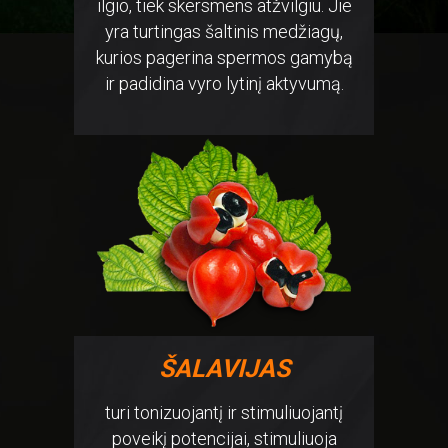
ilgio, tiek skersmens atžvilgiu. Jie
yra turtingas šaltinis medžiagų,
kurios pagerina spermos gamybą
ir padidina vyro lytinį aktyvumą.
ŠALAVIJAS
turi tonizuojantį ir stimuliuojantį
poveikį potencijai, stimuliuoja