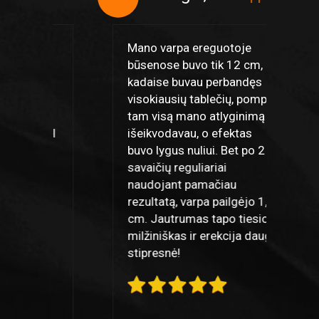
5
Mano varpa ereguotoje
Ma
būsenose buvo tik 12 cm,
pa
kadaise buvau perbandęs
pa
visokiausių tablečių, pompų,
la
tam visą mano atlyginimą
pr
dėl
išeikvodavau, o efektas
pa
r
buvo lygus nuliui. Bet po 2
cm
savaičių reguliariai
ge
,
naudojant pamačiau
Da
rezultatą, varpa pailgėjo 1,5
cm. Jautrumas tapo tiesiog
milžiniškas ir erekcija daug
stipresnė!