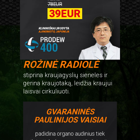
78
EUR
39
EUR
KLINIKIŠKAI ĮRODYTA
AJINOMOTO, JAPONIJA
ROŽINĖ RADIOLĖ
stiprina kraujagyslių sieneles ir
gerina kraujotaką, leidžia kraujui
laisvai cirkuliuoti.
GVARANINĖS
PAULINIJOS VAISIAI
padidina organo audinius tiek