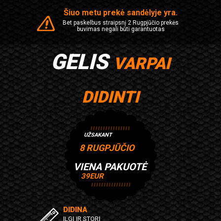
Šiuo metu prekė sandėlyje yra.
Bet paskelbus straipsnį
2 Rugpjūčio prekės
buvimas negali būti garantuotas
GELIS
VARPAI
DIDINTI
UŽSAKANT
8 RUGPJŪČIO
VIENA PAKUOTĖ
39
EUR
DIDINA
ILGĮ IR STORĮ